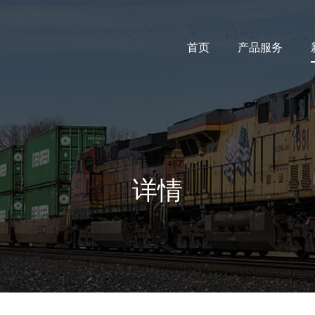
首页
产品服务
详情