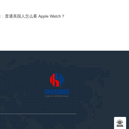
篇：
普通美国人怎么看 Apple Watch？