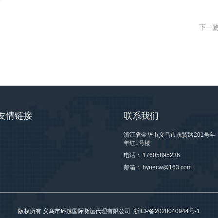
下一
友情链接
联系我们
浙江省金华市义乌市永贸路201号年
年红1号楼
电话： 17605895236
邮箱： hyuecw@163.com
版权所有 义乌市环越国际货运代理有限公司
浙ICP备2020040944号-1