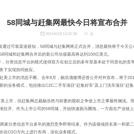
58同城与赶集网最快今日将宣布合并
2015/4/16 13:02:30
次
科技通过可靠渠道获知，58同城与赶集网将正式合并，消息最快将于今天公
58同城和赶集网合并后的新公司估值最高将达到100亿美元。
05年，分类信息平台的模式使得双方在创立后的多年里基本处于同质化的竞
务下实现协同效应。
美上市的消息不断。去年8月，杨浩涌微博还曾公开对外宣布，将于2015
的业务模式，包括推出C2C二手车项目“赶集好车”及上门洗车项目“赶集
赴美上市，但赶集网总裁杨浩然与前妻的股权之争使上市之事最终搁浅。而2
渐拉开。作为上市公司的58同城，开始快速跑马圈地，一方面在产业链
着两家分类信息平台多年的激烈竞争即将结束。作为该领域排名第一和第
步在O2O方向上进行布局，深化业务模式。